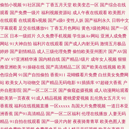
七区八区 超碰97在线观 男人的天堂红桃 91蜜桃破 超碰午夜91 另类69Av 99
偷拍小视频
91社区国产
丁香五月天堂
欧美变态一区
国产综合在线
观看
国产免费一级片
福利视频资源站
成人午夜在线观看
欧美图片
热天天草 www91极品 亚洲毛片网站 91九色熟女泻火 国产红杏导航 午夜激情
在线观看
在线观看h视频
国产a级0
变性人妖
国产福利永久
日韩中文
字幕观看
足交在线播放91
丁香五月色网站
黄色3级抢网站
国产一区
福利社 国产精品多乙 午夜色色Av AV在线久草 后入黑丝高跟美女 欧美性爱
二区
日本一级婬片
久久免费手机视频
学生妹Av网站
亚洲人成免费
网站
91大神自拍
福利片在线观看
国产成人内射无码
激情五月极品
快播 操操干干 日日夜夜欢毛片 福利视频合集 欧美在线电影群P 91九色拳交
婷婷
国产剧情精品
成人三级伦理免费
偷怕欧美亚州图片
国产AV国
产AV
97亚洲精华液
国内精自线
国产精品3级片
成年女人视频
狠狠
午夜无码导航 91啦九色绿帽 九九精品九九国产 性爱色图日本午夜 操欧美B
撸亚洲欧美
91操碰在线
国产高清精品二区
国产欧美在线视频
欧美
黄色A片网址 色色干新网 91Va久久 青青青操网站 抖阴精品在线大全 深夜福
色综合网
91国产自拍偷拍
香蕉911
花蝴蝶看片免费
白丝美女免费网
站
欧美女人与动物交
国产精品无码电影
91插插库
97超碰大香蕉
户
利网 91蜜桃吴梦梦 超碰人人按 久草老女合集在线 日韩超鹏在线 91视频免费
外自慰影院
国产一区二区二区
国产偷窥盗摄视频
成人动漫网站观看
欧美第一页夜夜
91成人精品视频
蜜桃爱爱视频
乱伦熟女五月天
91
网址 超碰97人人网 激情婷婷网 欧美性爱午夜影院 日韩情爱网 91爱搞屄
香蕉视
福利在线视频直播
一区xxxxx
岛国大片免费视频
一道日本亚
洲香蕉
国产91高清精品
国产一区二区福利
伦理在线播放
人妻无码
wwwwww日本 男人天堂狠狠操 婷婷六月天电影 97人人人人人 豆花传媒91
精品
91自拍在线观看
国产一级片内射
夜夜骑青青草
欧美色图人妻
在线免费欧美视频
免费黄色毛片
成人精品无码视频
欧美午夜极品