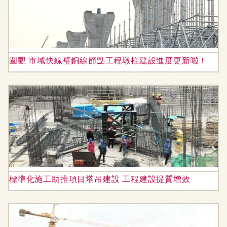
圍觀 市域快線璧銅線節點工程墩柱建設進度更新啦！
標準化施工助推項目塔吊建設 工程建設提質增效