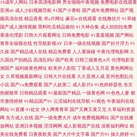
18成年人网站
日本高清电影网
男女啪啪午夜视频
免费电影在线观看
产成人 亚洲激情小说网 AV番号网 国产天天操天天爽 欧洲人妻丰满 国产黑料
亚洲ab
成人少妇视频导航
91国产小青蛙
国产成年免费网站
国产视
频高清在线
精品香蕉
求a片网址
麻豆tv在线观看
在线撸丝片
91草碰
zcm 青娱乐日夜操 俺去也五月天网址 男人天堂黄色 亚洲探花在线观看 成人
国产成人激情视频
黑料吃瓜精品偷拍
91大神合集
成人拍拍拍免费
香港伦理剧
日韩大片观看网址
日韩免费电影
91羞羞视频
国产网站
超碰网 久久精色欲 天天拍液夜拍 91社入口 国产美女被操网站 免费黑丝自慰
青草全福视在线
性导航影视AV
日本一级在线视频
国产好片浮力
91
网 91国产下载 国产自25区 欧美丝袜人妖 91传媒视频网站 成人福利软件导航
久操
国产精品成人在线
精品免费看
人人看操碰
午夜伦理电影网
久
久国自产拍精品
高清乱码0
国产欧美
日韩三级黄色A片
伦理电影亚
久久精品超碰 日韩三级片AV网 91www在线 超碰97在线播放 美女搞黄 午夜
洲国产
福利姬黄色网址
欧美伊人影院
丁香成人五月花
黄色网网址
女
久草视频最新网址
日韩大片在线看
久久亚洲人成
亚州色图乱伦
专区 97在线 户外露出自慰小说 四虎影院av网站 91亚色视频 国产成人综合久
小说
国产va免费观看
国产人妖第二
成人影片h
91色婷婷瑟色
东京
热狠狠草
日韩精品观看
91最新国产精品
一级黄色网
91色色人妻
都
久 欧美成人A区 午夜福利健美 91中文国产视频 免费人成自尉网站 亚洲色淫
市激情婷婷
91精品国产91
云涩福利在线导航
91视色
午夜福利在线
网站
91直播
91处女
伊人网青青草
国产又爽又黄又无
久草福利资源
网 超碰免费在线 久草在线资源 婷婷大香蕉福利 91竹菊 久久青草视频网站 熟
网
东方成人在线
国产一级免费大片
成年免费视频网站
国产在线播
放网站
亚洲日本视频
淫淫网网
成人影视国产在线
深夜福利网址
欧
女黑丝足交 久热官网 av高清不卡 人妖群交乱交 伊人老婆大香蕉 白虎91 后入
美在线免费看
日夜夜欧美
国产大片中文字幕
国产片91
操久婷婷
91