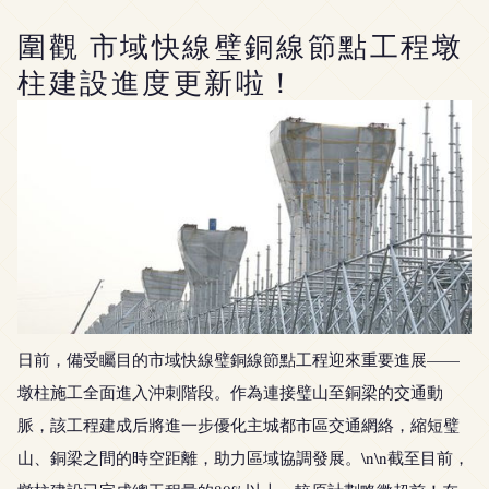
圍觀 市域快線璧銅線節點工程墩
柱建設進度更新啦！
日前，備受矚目的市域快線璧銅線節點工程迎來重要進展——
墩柱施工全面進入沖刺階段。作為連接璧山至銅梁的交通動
脈，該工程建成后將進一步優化主城都市區交通網絡，縮短璧
山、銅梁之間的時空距離，助力區域協調發展。\n\n截至目前，