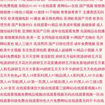
利免费视频
加勒比91AV
91在线观看
黄网站av在线
国产视频
狠狠擼
狠狠擼
91桃色小视频
91激情
91干啪啪
青青操青青干
主播诱惑无码
专区
欧美视频电影
91播放
麻豆桃色网站
亚洲欧美国产另类
欧美伦
理另类
国产刺激对白
在线观看91精品
欧美成年视频
操碰操揉
成人
微拍福利导航
亚洲欧美国产日韩
成年在线观看免费
岛国精品在线播
放
狠狠撸第四色
欧美一页
女同电影在线观看
91网国产尤物在
毛片
网站黄色
狼人三级片
高清男同
国产日韩伦理淫
成年免费视频
亚洲
欧美中文视频
东京热亚洲色图
蜜桃成人超碰网
91精品小视频
久草
福利免费视影
五月天堂网
老湿影院
婷婷五月福利资源|婷婷五月花
电源|婷婷五月花社区|婷婷五月花直播|婷婷五月狼友基地|婷婷五月素
人剃毛|婷婷五月天大香蕉99|婷婷五月天卡不卡|婷婷五月天色色|婷婷
五月天色色gif
黑人18禁系列|黑人97精品|黑人A系列|黑人AV大合集|
黑人AV导航|黑人AV第一页|黑人AV精东|黑人AV片|黑人AV三级2|黑
人AV首页
在线观看揉捏大插|在线观看三级网站|在线观看视频A片|
在线观看视频免费精品视频|在线观看视频无码|在线观看视频一区|在
线观看特级免费|在线观看特色大片免费网站|在线观看无码不卡|在线