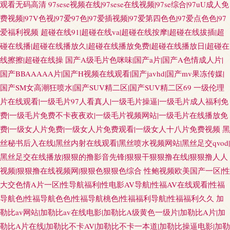
观看无码高清
97sese视频在线|97sese在线视频|97se综合|97uU成人免
费视频|97V色视|97爱97色|97爱插视频|97爱第四色色|97爱点色色|97
爱福利视频
超碰在线91|超碰在线va|超碰在线按摩|超碰在线拔插|超
碰在线播|超碰在线播放久|超碰在线播放免费|超碰在线播放日|超碰在
线擦擦|超碰在线操
国产A级毛片色咪味|国产a片|国产A色情成人片|
国产BBAAAAA片|国产H视频在线观看|国产javhd|国产mv果冻传媒|
国产SM女高潮狂喷水|国产SUV精二区|国产SUV精二区69
一级伦理
片在线观看|一级毛片97人看真人|一级毛片操逼|一级毛片成人福利免
费|一级毛片免费不卡夜夜欢|一级毛片视频网站|一级毛片在线播放免
费|一级女人片免费|一级女人片免费观看|一级女人十八片免费视频
黑
丝秘书后入在线|黑丝内射在线观看|黑丝喷水视频网站|黑丝足交qvod|
黑丝足交在线播放|狠狠的撸影音先锋|狠狠干狠狠撸在线|狠狠撸人人
视频|狠狠撸在线视频网|狠狠色狠狠色综合
性鲍视频欧美国产一区|性
大交色情A片一区|性导航福利|性电影AV导航|性福AV在线观看|性福
导航色|性福导航色色|性福导航桃色|性福福利导航|性福福利久久
加
勒比av网站|加勒比av在线电影|加勒比A级黄色一级片|加勒比A片|加
勒比A片在线|加勒比不卡AV|加勒比不卡一本道|加勒比操逼电影|加勒