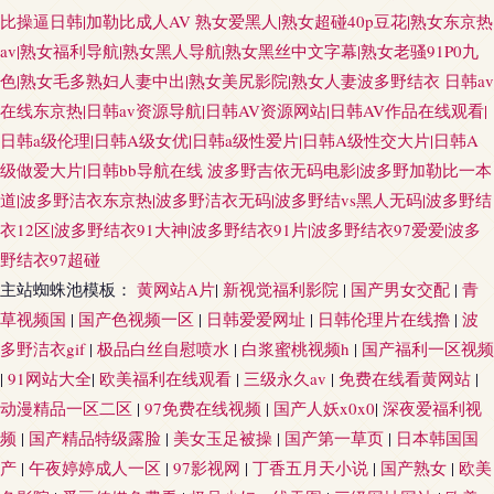
比操逼日韩|加勒比成人AV
熟女爱黑人|熟女超碰40p豆花|熟女东京热
av|熟女福利导航|熟女黑人导航|熟女黑丝中文字幕|熟女老骚91P0九
色|熟女毛多熟妇人妻中出|熟女美尻影院|熟女人妻波多野结衣
日韩av
在线东京热|日韩av资源导航|日韩AV资源网站|日韩AV作品在线观看|
日韩a级伦理|日韩A级女优|日韩a级性爱片|日韩A级性交大片|日韩A
级做爱大片|日韩bb导航在线
波多野吉依无码电影|波多野加勒比一本
道|波多野洁衣东京热|波多野洁衣无码|波多野结vs黑人无码|波多野结
衣12区|波多野结衣91大神|波多野结衣91片|波多野结衣97爱爱|波多
野结衣97超碰
主站蜘蛛池模板：
黄网站A片
|
新视觉福利影院
|
国产男女交配
|
青
草视频国
|
国产色视频一区
|
日韩爱爱网址
|
日韩伦理片在线擼
|
波
多野洁衣gif
|
极品白丝自慰喷水
|
白浆蜜桃视频h
|
国产福利一区视频
|
91网站大全
|
欧美福利在线观看
|
三级永久av
|
免费在线看黄网站
|
动漫精品一区二区
|
97免费在线视频
|
国产人妖x0x0
|
深夜爱福利视
频
|
国产精品特级露脸
|
美女玉足被操
|
国产第一草页
|
日本韩国国
产
|
午夜婷婷成人一区
|
97影视网
|
丁香五月天小说
|
国产熟女
|
欧美