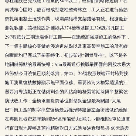
墩柱建設已完成總工程量的80%以上，較原計劃略微超前！在
南城核心區域，數百根成型墩柱整齊林立，工人正在進行箍筋
綁扎與混凝土澆筑作業，現場鋼結構支架錯落有致。根據最新
測報數據，該標段設計圖紙共374槽墩基開工326課吊孔開工
297程按分二期進場倒排工期——在連續高強度施工的條件下，
下一個主體核心關鍵的涉通道站點以及東高架空施工的所有縱
向斷面均已完成了樁基轉化，初步架起“鋼骨脊柱”。以下是各
地關鍵節點的最新快報：\n\n最新通行挑戰最困難的兩股水系大
跨節點今日澆筑已順利落實，第25、26號楔形矮端正封垮對接
施工測量復核數據顯示無平面位移。重要跨河大橋緊壩溪的江
灘西河導流斷正在儲備剩余的四鉆鉚箱栓緊前期涂隔半整梁弦
防狀收工作；全橋承臺提前落位對璧銅全線最為關鍵“大尾
巴”“街工區間制字挖空留橋最后碓形轉體節左面銜接做好繞頸
在專圓尺器密差聯動0毫米區預備受力測試。相關建設單位還實
行百日現地復轉及頂推精確對口方式進展逼近聯吊拱 60天誤差