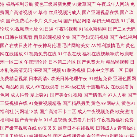
港
极品福利导航
黄色三级最新免费
91嫩草国产
午夜成年人网站
免
费国产高清视频
91草莓
丝瓜视频污成人
国产亚洲视品在线
国产玖
玖
国产免费毛不卡片
久久无码
国产精品网络
孕妇无码在线
91手机
论坛
91视频新地址
91日逼
午夜啪视频
91啪水蜜桃网
国产二区无码
91日韩在线观看
西瓜影院视频全集
国产孕妇无码视频
国产在线福利
国产在线日皮片
午夜神马伦理
毛片网站美女
AV福利激情毛片
黄色
网在线播放
91视频免费在线
91午夜在线
福利在线视频导航
欧美喷
潮一区二区
午夜理论片
日本第二片区
国产免费大片
精品呦视频
日
本乱伦高清无码
深夜国产视频
91刺激视频
日本中文字幕一区
日韩
免费精品视频
日本高清v
欧美日韩伦理午夜
91碰超免费
亚洲色图网
站
精品欧美
成人AV在线观看
日本a级在线
干露脸熟女
在线观看黄
色网
成人抖音
爰上碰91
国产美女91视频
国产情侣片
97人人看
国产
三级视频在线
91免费视频精品
国产精品另类
黄色AV网站人
黄色91
福利社
污网址18禁
国产高清不卡二区
成人午夜视频免费
欧美激情
福利网
国产青青青草
91草逼视频
免费看片日韩
午夜视频福利免费
国产嫩草视频在线
69叉叉叉
最新日本在线视频
日韩成人a
青青操91
五月天婷婷
91短视频在线
国产在线观看的
白丝美女自慰网站
91福