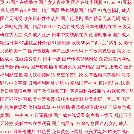
页
91国产在线播放
国产女人夜夜做
国产在线小视频
91com
91豆花
成人
哪里有A片网址
精产国品
香蕉视频国产精品
91九色福利
成人
国产无线视
欧美日韩性生活片
国产伦理剧
国产精品无套无码
成年
人网站免费
国产精品1000
91九色在线视频
日本伦理片在线
三级无
码在线天堂
久久成人亚洲
日本中文视频在线
伦理剧推荐
国产成人
精品日本
97甜桃品种介绍
91插插插
欧美SE第二页
毛片内射女
激情
另类欧美一二
国产色视频
孕妇三级av无码
日韩欧美色综合
美女社
区成人
在线免费看片
日本一级
国产传媒视频网站
免费观看污网站
最新激情h网站
国产喷浆抽搐
宅男久久国产精品
国产乱肥老妇
最新
福利影院
欧美人妖视频网站
窝窝午夜理论
久草视频深夜福利
波多
野步中文字幕
日韩福利网址导航
91精品国产社区
超碰无码在线
欧
美日韩高清免费
国产激情视频三区
宅男福利在线播放
91视频污导航
国产啪亚洲国
欧美性爱密臀
疯狂少妇喷潮
欧美肏屄一区二区
国产
乱伦免费观看
偷拍草草草
97狠狠插
香蕉视频下载污版
三级黄色视
频网址
午夜99
91日逼视频
国产成在线观看
萌白酱一线天
乱伦五月
天婷婷
美腿丝袜在线观看
国产精品3p
91综合碰
国产乱女乱
成人
xxxxx
日韩伦理片
91色爱
免费黄色av网址
欧美肥老妇
欧美在线tv