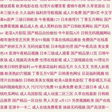
播放观看
欧美电影在线
伦理片在哪里看
蜜桃午夜网
久草资源在
日
本三级大全
久久福利
福利所导航视频
成人片免费
国产第9页
中文字
幕bt原声
三级日韩欧美
午夜视频123
日本推理片
丁香五月网站
国产
免费看视频
极品成人色
成人黑料自拍
国产日韩欧美网站
国产无码
av
老湿A片影院
国产精品自拍偷拍
牛牛影院A片
日韩无码视频网站
都市激情变态另类
男女91视频
字幕在线精品播放
免费国产在线看
国产婷婷五月天
无码传媒导航
日本电影伦理
国产午夜高清
美女黄
色18
亚洲午夜精品视频
日本三级成人观看
国产精品第12页
日韩午
夜场
成人视频高清免费
伦理在线影视
成人三级视频在线
91理论片
欧美日韩性爱福利
av午夜探花福利
精品毛片
久久叉叉
另类人妖视
频
欧美熟妇穴视频
丁香五月V国产
日韩黄色网址
豆花福利视频
轮
理片自拍偷拍
日韩欧美美女视频
欧美A级黄色影院
丁香影视五月花
福利视频电影久久
污污污污免费
91金典免费
欧美三级日本
成人在
线吃瓜网站
成人岛国影院
成人动漫二区三区
久草在线最新
日韩精
品推荐
国产精品一区自拍
男人天堂
a片123
另类视频欧美
国产在线
直播
亚洲卡一卡二
成人在线免费看黄
操操无码视频
国产高清第一