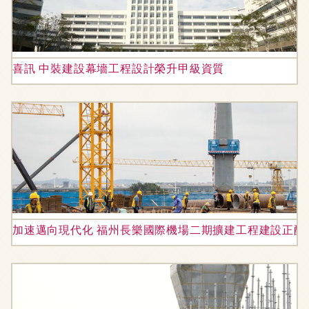
喜訊 中裝建設幕墻工程設計榮升甲級資質
加速邁向現代化 福州長樂國際機場二期擴建工程建設正酣