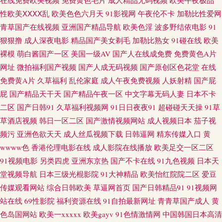
狠狠淫97超碰 日韩三级av 91黄色网入口一 ts色av 福利社免费视频 黄色片之
性欧美ⅩⅩⅩⅩ乱
欧美色色六月天
91影视网
午夜伦不卡
加勒比性爱网
青草国产在线视频
亚洲国产精品导航
欧美色淫
波多野结依电影
91
午夜播放 日韩五码 一本道大香蕉伊人 国产人妖网站 人人妻人人视频 97成人
狠狠撸
成人深夜电影
精品国产美女剃毛
加勒比熟女
91碰在线
欧美
裸模
萌白酱国产一区
美国一级AV
国产人在线成免费
免费黄色A片
自拍 国产日韩一二三区 黄色A级做爱影视 麻豆性爱网 日本道a不卡 wwwcom
网址
微拍福利国产视频
国产人成无码视频
国产原创区色花堂
在线
黄色 精品成人亚洲 日本天堂一区 性爱网导航 WWWWWW色 国产超91 狠狠
免费黄A片
久草福利
乱伦家庭
成人午夜免费视频
人妖射精
国产屁
屁
国产精品天干天
国产精品午夜一区
中文字幕无码人妻
日本不卡
狠日狠狠日 国产精品啪啪啪 人人看人人摸 亚洲艹视频 www草莓 九一蜜桃视
二区
国产日韩91
久草福利视频网
91日日夜夜91
超碰碰天天操
91草
草酒店视频
韩日一区二区
国产激情视频网站
成人视频日本
茄子视
频 微拍福利1区 91红杏 福利嫂导航 精东视频久久 女人天堂网 91国产精品操
频污
亚洲色欲天天
成人丝瓜视频下载
日韩逼网
精东传媒入口
黄
wwww色
香港伦理电影在线
成人影院在线播放
欧美足交一区二区
笔 岛国视频在线关看 九一在線免費觀看 人妻玖玖 91人妻人人干 成人久久免
91视频电影
另类四虎
亚洲东京热
国产不卡在线
91九色视频
日本天
堂视频导航
日本三级光棍影院
91大神精品
欧美怡红院院二区
爱豆
费 黄色性情网站 免费黄色影视 日韩高清色图 91干在线视频 www麻豆tv 国产
传媒观看网站
综合日韩欧美
草逼网首页
国产日韩精品91
91视频网
站在线
69性影院
福利资源在线
91自拍最新网址
青青草国产成人
黄
人妖伪娘 久久福利社 欧美孕妇性爱一区 影音先锋麻豆 黄污网站 男同GAY内
色岛国网站
欧美一xxxxx
欧美gayv
91色情激情网
中国韩国日本高清