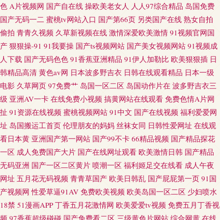
色
A片视频网
国产自在线
操欧美老女人
人人97综合精品
岛国免费
国产无码一二
蜜桃tv网站入口
国产第66页
另类国产在线
熟女自拍
偷拍
青青久视频
久草新视频在线
激情深爱欧美激情
91视频官网国
产
狠狠操-91
91我要操
国产ts视频网站
国产美女视频网站
91视频成
人下载
国产无码色色
91香蕉亚洲精品
91伊人加勒比
欧美狠狠插
日
韩精品高清
黄色av网
日本波多野吉衣
日韩在线观看精品
日本一级
电影
久草网页
97免费艹
岛国一区二区
岛国动作片在
波多野吉衣三
级
亚洲AV一卡
在线免费小视频
搞黄网站在线观看
免费色情A片网
扯
91资源在线视频
蜜桃视频网站
91中文
国产在线视频
福利爱爱网
址
岛国搬运工首页
伦理朋友的妈妈
丝袜女同
日韩性爱网址
在线观
看日本黄
亚洲国产第一网站
国产99不卡
66精品视频
国产精品探花
一区
成人免费国产大片
国产在线网址观看
欧美激情日韩
国产精品
无码亚洲
国产一区二区黄片
喷潮一区
福利姬足交在线看
成人午夜
网址
五月花无码视频
青青草国产
欧美日韩乱
国产屁屁第一页
91国
产视频网
性爱草逼91AV
免费欧美视频
欧美岛国一区二区
少妇喷水
18禁
51漫画APP
丁香五月花激情网
欧美爱爱tv视频
免费五月丁香视
频
97香蕉超级碰碰
国产免费看二区
三级黄色片网站
综合网黄
在线