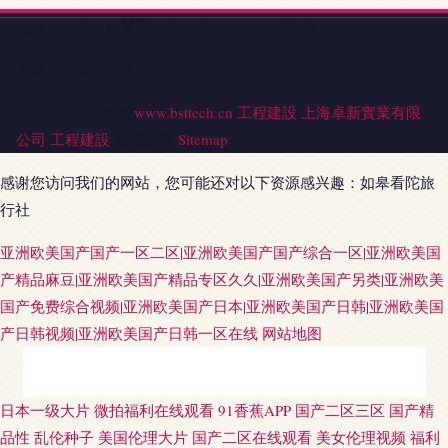
地址：上海市奉賢區奉城鎮南奉公路686號4幢
電話：1348285**
Copyright © 2026
www.bsttech.cn
工程建設
上海卓新實業有限
公司
工程建設
版權所有
Sitemap
感谢您访问我们的网站，您可能还对以下资源感兴趣：如皋看陀旅
行社
亚洲欧美国产国产一区二区|亚洲欧美国产国产综合一区|亚洲欧美国
产精品麻豆|亚洲欧美国产精品专区久久|亚洲欧美国产另类|亚洲欧美
国产免费综合视频|亚洲欧美国产日本|亚洲欧美国产日韩|亚洲欧美国
产日韩视频|亚洲欧美国产日韩一区在线
网站地图
欧美在线一二 国产做爱啪啪在线 91色情影院 东京热AV激情 韩日无码 老司机
日本一级大片
微拍福利在线观看
91香蕉APP
国产二区三区
国产精
品性
乱伦种子
美国伦理大片
国产二区在线观看
美女伦理视频
福利