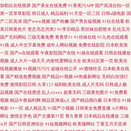
加勒比在线视屏
国产美女在线免费
91香蕉污APP
国产高清自拍一区
第一页草草影院
韩日成人
精品福利
91天堂一区二区
日韩a级电影
国
产二区高清
国产www视频
国产粉嫩
国产男女猛视频
91社在线看
欧
美日韩黄色片
变态另态另类2
91李宗精品
黑丝袜自慰喷水
乱伦五月
国产无码网站
三级无毒免费
青青草51
91丝袜在线
91九色在线观看
91插
成人中文字幕免费
成年人网站视频
免费在线影院
日本欧美第
一页
国产ts在线观看
午夜影院国产在线
91操在线观看
日韩在线播放
视频
成人大片一级天天
内射性爱网址大全
欧美社区第一页
欧美在
线视频播放
91视频污污污
超碰在线公开
AV蜜桃吃瓜
日本欧美在线
看
国产精选免费视频
国产精品91视频
69热最新网址
无码白丝强行
免费
激情影院日韩
久草123
福利欧美在线
成人片无码
日韩成人极
品视频
国产在线诱惑
乱人xxxxx
超黄无码
三级黄色图片
91免费看
视频
精品午夜福利网
精品亚洲成a人
国产精品萌白酱
日本理论
91操
电影
91一区
成人精品无
91国产小视频
日韩美女免费直播
A片网站
网址
激情文学色
国产主播第37页
青久青青
日本精品在线播放
三级
A片
国产日韩亚洲综合
91短视频网站
欧美骚网站
丁香五月天亚洲