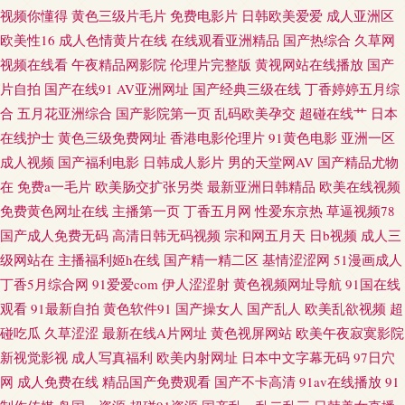
导航 人人插91 97视频国产 国产无毛 欧美亚洲小说网 亚洲社区电影 黑丝瘙逼
视频你懂得
黄色三级片毛片
免费电影片
日韩欧美爱爱
成人亚洲区
欧美性16
成人色情黄片在线
在线观看亚洲精品
国产热综合
久草网
日韩肏屄一线天 91网站秘 黄色片传媒视频 日韩肏屄av 91n视频在线 成人午
视频在线看
午夜精品网影院
伦理片完整版
黄视网站在线播放
国产
片自拍
国产在线91
AV亚洲网址
国产经典三级在线
丁香婷婷五月综
夜剧场av 麻豆陈可心AV 午夜成人AV影院 99热这 欧美外网 51啪影院 大香蕉
合
五月花亚洲综合
国产影院第一页
乱码欧美孕交
超碰在线艹
日本
在线护士
黄色三级免费网址
香港电影伦理片
91黄色电影
亚洲一区
情 欧美人人操 影视Av第一页 日韩色色网站 成人免费福利 欧美日韩国内 午
成人视频
国产福利电影
日韩成人影片
男的天堂网AV
国产精品尤物
在
免费a一毛片
欧美肠交扩张另类
最新亚洲日韩精品
欧美在线视频
夜香蕉成人网站 韩国三级视频网站 性爱福利网 国产精品野外三级 人人干91
免费黄色网址在线
主播第一页
丁香五月网
性爱东京热
草逼视频78
国产成人免费无码
高清日韩无码视频
宗和网五月天
日b视频
成人三
91视频在线导航 黄色视屏观看一区 深夜福利视频网站 97成人剧场 韩国伊人
级网站在
主播福利姬h在线
国产精一精二区
基情涩涩网
51漫画成人
丁香5月综合网
91爱爱com
伊人涩涩射
黄色视频网址导航
91国在线
网 伊人久香蕉 国产成人午夜福利 欧日精品8区 影音先锋女人成人 福利91视
观看
91最新自拍
黄色软件91
国产操女人
国产乱人
欧美乱欲视频
超
频 日韩肏屄一线天 91吃瓜国产视频 国产91在线不卡 欧美色图性爱影院 99超
碰吃瓜
久草涩涩
最新在线A片网址
黄色视屏网站
欧美午夜寂寞影院
新视觉影视
成人写真福利
欧美内射网址
日本中文字幕无码
97日穴
碰大香蕉 久草福利资源ai 四虎午夜福利视频 97国产毛片 国产自25区 欧洲色
网
成人免费在线
精品国产免费观看
国产不卡高清
91av在线播放
91