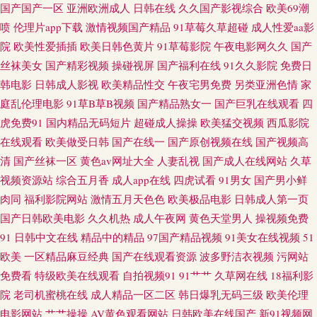
射 伊人久久精品无码 操碰在线免费观看 欧美激eyy 麻豆视屏 免费91网站 午
国产国产一区
亚洲欧洲成人
日韩在线
久久国产影视综合
欧美69潮
喷
伦理片app下载
激情视频国产精品
91草莓久草超碰
成人性爱aa影
夜剧场欧美 www艹 狠狠干在线视频 欧美国产激情 深夜啪啪网址 综合色网导
院
欧美性爱插插
欧美日韩色黄片
91草莓影院
午夜电影网久久
国产
丝袜美女
国产精彩视频
操碰视屏
国产福利在线
91久久影院
免费日
航 超碰人妻色 韩国性爱网 另类射区 人妖性网站 五月素人人妻 波多野吉衣家
韩电影
日韩成人影视
欧美精品性交
午夜宅男免费
另类亚洲色情
家
庭乱伦理电影
91草B草B视频
国产精品熟女一
国产巨乳在线观看
四
91 国产喷水在线观看 久久在线伊人 青青国产区91 91网站网址大全 国产绿帽
虎免费91
国内精品无码短片
超碰成人操操
欧美猛交视频
西瓜影院
在线观看
欧美做受日韩
国产在线一
国产原创视频在线
国产视频高
Av 免费人人妻导航 五月丁香网站 91污秽网站 国产91探花视频 麻豆乱人伦
清
国产丝袜一区
黄色av网址大全
人妻乱视
国产成人在线网站
久草
视频资源站
综合五月香
成人app在线
四虎试看
91男女
国产男小鲜
熟女后入 在线观看伦理 99超碰资源总站 狼友在线免费 午夜福利成人网站 91
肉同
福利影院网站
激情五月天色色
欧美极品电影
日韩成人第一页
国产日韩欧美电影
久久机热
成人午夜网
黄色天堂男人
操视频免费
免费观看视频 超碰人人玩 午夜福利66 超碰在线久 久久播五月 午夜成人免费
91
日韩中文在线
精品中的精品
97国产精品视频
91美女在线视频
51
AV a片传媒 美女视频91网站 亚洲青青操原 97久色主站 国产在线9 欧美日韩
欧美
一区精品麻豆经典
国产在线观看资源
波多野洁衣视频
污网站
免费看
特级欧美在线观看
自拍视频91
91艹艹
久草网在线
18福利影
国产电影 91Z网站 日日撸亚洲视频 91最新 国产精品吃瓜视频 日韩色色视频
院
老司机蜜桃在线
成人精品一区二区
韩日爆乳无码三级
欧美伦理
电影网站
艹艹操操
AV黄色观看网站
日韩欧美在线国产
新91视频网