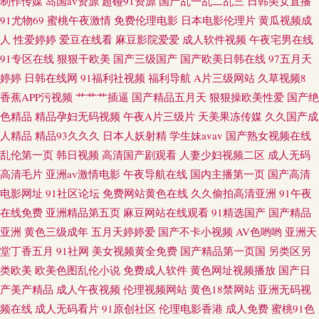
制作传媒
岛国av资源
超碰91资源
国产乱一乱二乱三
日韩美女直播
爱 影音先锋三级资源 大香蕉五月丁香 青娱乐豆花视频
91尤物69
蜜桃午夜激情
免费伦理电影
日本电影伦理片
黄瓜视频成
人
性爱婷婷
爱豆在线看
麻豆影院爱爱
成人软件视频
午夜宅男在线
91专区在线
狠狠干欧美
国产三级国产
国产欧美日韩在线
97五月天
婷婷
日韩在线网
91福利社视频
福利导航
A片三级网站
久草视频8
香蕉APP污视频
艹艹艹插逼
国产精品五月天
狠狠操欧美性爱
国产绝
色精品
精品孕妇无码视频
午夜A片三级片
天美果冻传媒
久久国产成
人精品
精品93久久久
日本人妖射精
学生妹avav
国产熟女视频在线
乱伦第一页
韩日视频
高清国产剧观看
人妻少妇视频二区
成人无码
高清毛片
亚洲av激情电影
午夜导航在线
国内主播第一页
国产高清
电影网址
91社区论坛
免费网站黄色在线
久久偷拍高清亚洲
91午夜
在线免费
亚洲精品第五页
麻豆网站在线观看
91精选国产
国产精品
亚洲
黄色三级成年
五月天婷婷爱
国产不卡小视频
AV色哟哟
亚洲天
堂丁香五月
91社网
美女视频黄全免费
国产精品第一页国
另类区另
类欧美
欧美色图乱伦小说
免费成人软件
黄色网址视频播放
国产日
产美产精品
成人午夜视频
伦理视频网站
黄色18禁网站
亚洲无码视
频在线
成人无码看片
91原创社区
伦理电影香港
成人免费
蜜桃91色