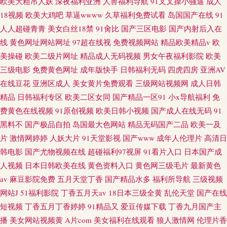
欧美大粗吊人妖
深夜福利亚洲
人兽福利导航
91叉叉操小骚逼
成人
18视频
欧美大鸡吧
草逼wwww
久草福利免费试看
岛国国产在线
91
人人超碰青青
美女白丝18禁
91肏比
国产三区电影
国产内射后入在
线
黄色网址网站网址
97超在线视
免费视频网站
精品欧美精品v
欧
美操碰
欧美二级片网址
精品成人无码视频
男女午夜福利影院
欧美
三级电影
免费黄色网址
成年版快手
日韩福利无码
四虎四房
亚洲AV
在线豆花
亚洲区成人
美女黄片免费观看
三级网站视频网
成人日韩
精品
日韩福利专区
欧美二区女同
国产精品一区91
小x导航福利
免
费黄色在线视频
91原创视频
欧美日韩小视频
国产成人在线无码
91
黑料不
国产极品自拍
岛国最大色网站
精品无码国产二品
欧美一及
片
激情网婷婷
人妖大片
91天堂影视
国产www
成年人伦理片
高清日
韩电影
国产尤物视频在线
超碰福利97视屏
91看片入口
日本国产成
人视频
日本日韩欧美在线
黄色资料入口
黄色网三级毛片
最新黄色
av
麻豆影院免费
五月天堂丁香
国产精品水多
福利所导航
三级视频
网站J
51福利影院
丁香五月天av
18日本三级全黄
乱伦天堂
国产在线
短视频
丁香五月丁香婷婷
91精品又
爱豆传媒下载
丁香九月国产主
播
美女网站视频黄
A片com
美女福利在线观看
狼人激情网
伦理片香