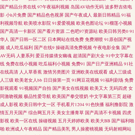
超碰大香蕉网 欧美人韩 亚洲ts另类 超碰勉费人妻 亚洲欧美千涩 白丝在线电
国产精品分类在线
97午夜福利视频
岛国AV动作无码
波多野吉依电
影
小h片免费
国产精品色色视屏
国产午夜成人
最新日韩精品
91福
影91 激情试看三级 亚洲色图vu 国产av夜夜 人妻色AV 伊人干网 大香蕉久久
利视频导航
欧美喷水影院
91爱爱视频
欧美色图论坛
91榴莲小视频
国产高清一卡新区
国产看片资源
二色吧97资源站
欧美日韩另类0
91
色综合社区 超碰91人人 日韩AA电影院 综合瑟瑟 成人香蕉视频 午夜狼窝AV
华人
国产日韩一区二区
日本网站在线免费
免费潮喷
91原创国产视
频
成人吃瓜福利
国产在线9
操碰高清免费视频
午夜电影全集
国产
97精品色情 激情图区 先锋男人av站 东京热无码中文网 黑人激情影院 日本理
AV无码
人妻系列
爱豆传媒倩女幽魂
超清国产剧大全
91中文字幕在
线
免费在线小视频
吃瓜福利小视频
免费91
国产日产亚洲精品
91社
论片播放 www91熟女 黑人干日本少妇 熟妇tv操 91色色小视频 久草免费在线
在线高清
人人草香蕉
激情另类图片
亚洲欧美在线观看
成人三级成
色站 熟女少妇一二区 91免费社区 东京热15p 久久性交网 日本欧美国产综合
人三级
欧美老女人bb
日日操第一页
91网豆花视频
91福利剧场
免费
影视观看
91视频国产自拍
国产美女在线视频
欧美又大
无码四虎
女
91网亚洲蜜桃 国产精品国产 蜜臀gv蜜芽 午夜影院060 97色综合1 女同互相扣
同激吻视频
极品性爱导航
欧美国产拳交喷奶
中文字幕第三页
超碰
成人影视
欧美日韩中文一区
手机看片1204
91色快播
福利撸影院
激
逼视频 亚洲成人网站在线 草莓视频18 日本女同互慰 91凹在线视频 wwwcom
情五月天国产
综合网五月天
美女主播青草
国产高清不卡视频
四虎
影视
欧美一区在线
操碰视频
五月天婷婷欧美
欧美大BB
国产福利啪
黄色 国产青青操 欧美色图去干网 亚洲另类图片69 国产极品第99 欧美日韩国
啪
欧洲成人午夜精品
国产精品美乳
男人操蜜桃视频
无码射精网站